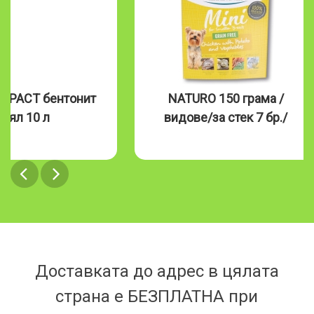
MPACT бентонит
NATURO 150 грама /
бял 10 л
видове/за стек 7 бр./
Доставката до адрес в цялата
страна е БЕЗПЛАТНА при