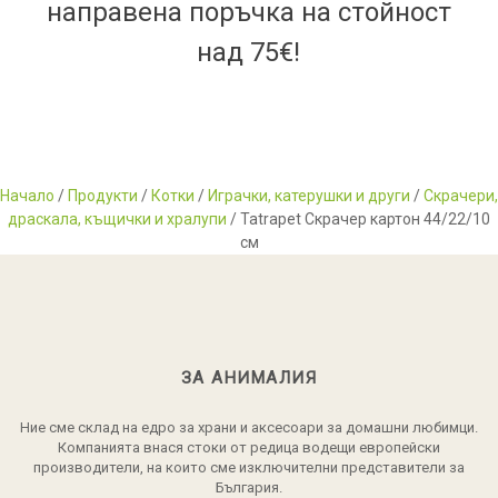
направена поръчка на стойност
над 75€!
Начало
/
Продукти
/
Котки
/
Играчки, катерушки и други
/
Скрачери,
драскала, къщички и хралупи
/ Tatrapet Скрачер картон 44/22/10
см
ЗА АНИМАЛИЯ
Ние сме склад на едро за храни и аксесоари за домашни любимци.
Компанията внася стоки от редица водещи европейски
производители, на които сме изключителни представители за
България.