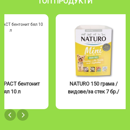
ТОП ПРОДУКТИ
MPACT бентонит
NATURO 150 грама /
бял 10 л
видове/за стек 7 бр./