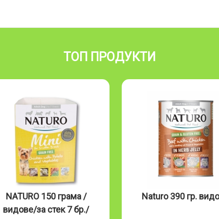
ТОП ПРОДУКТИ
NATURO 150 грама /
Naturo 390 гр. вид
видове/за стек 7 бр./