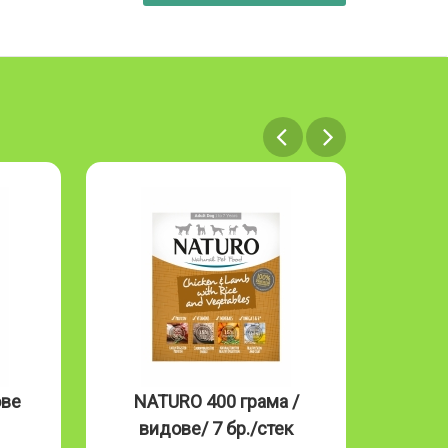
ове
NATURO 400 грама /
NAT
видове/ 7 бр./стек
Mouss