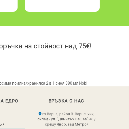
ръчка на стойност над 75€!
осима поилка/хранилка 2 в 1 синя 380 мл Nobl
НА ЕДРО
ВРЪЗКА С НАС
гр.Варна, район В. Варненчик,
склад - ул. "Димитър Пешев" 46 /
ция
срещу Явор, зад Метро/