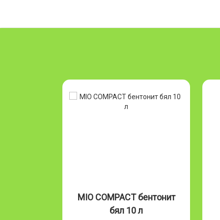
ентонит
MIO COMPACT бентонит
бял 10 л