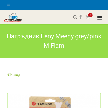
0
Нагръдник Eeny Meeny grey/pink
M Flam
Назад