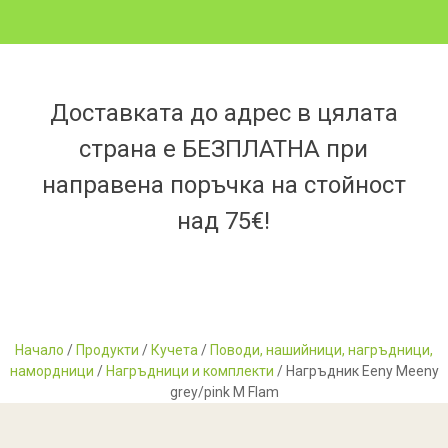
Доставката до адрес в цялата
страна е БЕЗПЛАТНА при
направена поръчка на стойност
над 75€!
Начало
/
Продукти
/
Кучета
/
Поводи, нашийници, нагръдници,
намордници
/
Нагръдници и комплекти
/ Нагръдник Eeny Meeny
grey/pink M Flam