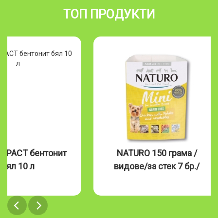
ТОП ПРОДУКТИ
MPACT бентонит
NATURO 150 грама /
бял 10 л
видове/за стек 7 бр./