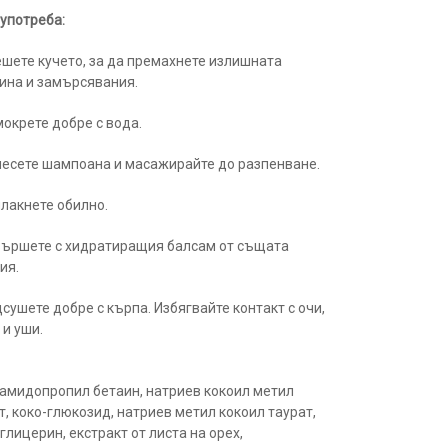
 употреба:
шете кучето, за да премахнете излишната
ина и замърсявания.
окрете добре с вода.
есете шампоана и масажирайте до разпенване.
лакнете обилно.
вършете с хидратиращия балсам от същата
ия.
сушете добре с кърпа. Избягвайте контакт с очи,
 и уши.
камидопропил бетаин, натриев кокоил метил
т, коко-глюкозид, натриев метил кокоил таурат,
глицерин, екстракт от листа на орех,