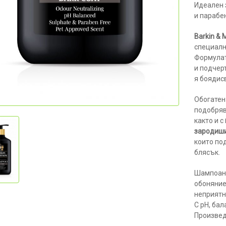
Идеален 
и парабе
Barkin &
специалн
Формула
и подчер
я боядис
Обогатен
подобряв
както и с
зародиш
които по
блясък.
Шампоан
обоняние
неприятн
С pH, бал
Произвед