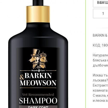
BARKIN 
КОД: 18
Натуралн
блясъка 
дълбочин
Искаш тъ
лъскава
Екстракт
козината
С масла,
и лесна з