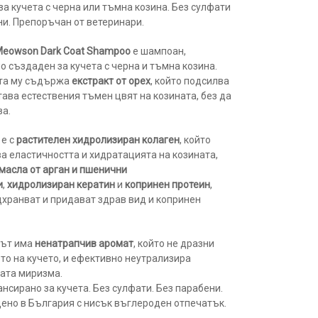
за кучета с черна или тъмна козина. Без сулфати
ни. Препоръчан от ветеринари.
 Meowson Dark Coat Shampoo
е шампоан,
о създаден за кучета с черна и тъмна козина.
та му съдържа
екстракт от орех
, който подсилва
тава естествения тъмен цвят на козината, без да
ва.
 е с
растителен хидролизиран колаген
, който
а еластичността и хидратацията на козината,
масла от арган и пшенични
и
,
хидролизиран кератин
и
копринен протеин
,
дхранват и придават здрав вид и копринен
ът има
ненатрапчив аромат
, който не дразни
то на кучето, и ефективно неутрализира
ата миризма.
ансирано за кучета. Без сулфати. Без парабени.
ено в България с нисък въглероден отпечатък.