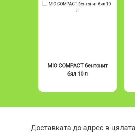
Бентонит
MIO COMPACT бентонит
л
бял 10 л
Доставката до адрес в цялата