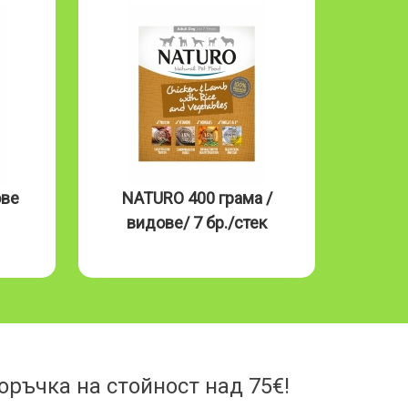
ове
NATURO 400 грама /
NAT
видове/ 7 бр./стек
Mous
ръчка на стойност над 75€!