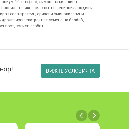
ерниум-10, парфюм, лимонена киселина,
, пропилен гликол, масло от пшенични зародиши,
иран соев протеин, оризови аминокиселини,
хидролизиран екстракт от семена на боабаб,
бензоат, калиев сорбат.
ьор!
ВИЖТЕ УСЛОВИЯТА