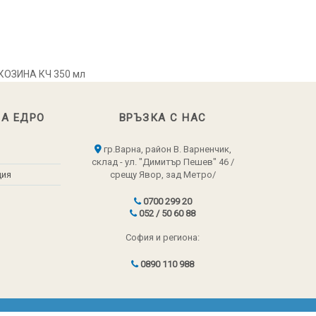
КОЗИНА КЧ 350 мл
НА ЕДРО
ВРЪЗКА С НАС
гр.Варна, район В. Варненчик,
склад - ул. "Димитър Пешев" 46 /
ция
срещу Явор, зад Метро/
0700 299 20
052 / 50 60 88
София и региона:
0890 110 988