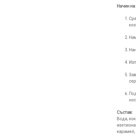
Начин на
Сре
коз
Нам
Нан
Изп
За
сер
Под
нос
Състав:
Вода, ко
изетиона
карамел, 