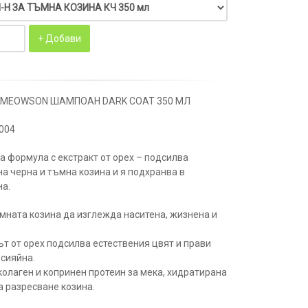
& MEOWSON ШАМПОАН DARK COAT 350 МЛ
0004
а формула с екстракт от орех – подсилва
на черна и тъмна козина и я подхранва в
а.
мната козина да изглежда наситена, жизнена и
?
ът от орех подсилва естествения цвят и прави
 сияйна.
 колаген и копринен протеин за мека, хидратирана
а разресване козина.