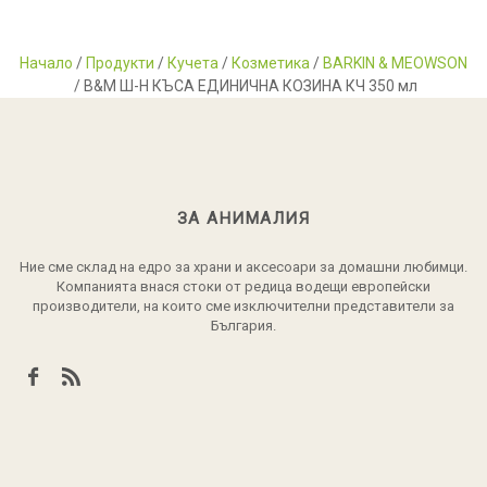
Начало
/
Продукти
/
Кучета
/
Козметика
/
BARKIN & MEOWSON
/ B&M Ш-Н КЪСА ЕДИНИЧНА КОЗИНА КЧ 350 мл
ЗА АНИМАЛИЯ
Ние сме склад на едро за храни и аксесоари за домашни любимци.
Компанията внася стоки от редица водещи европейски
производители, на които сме изключителни представители за
България.