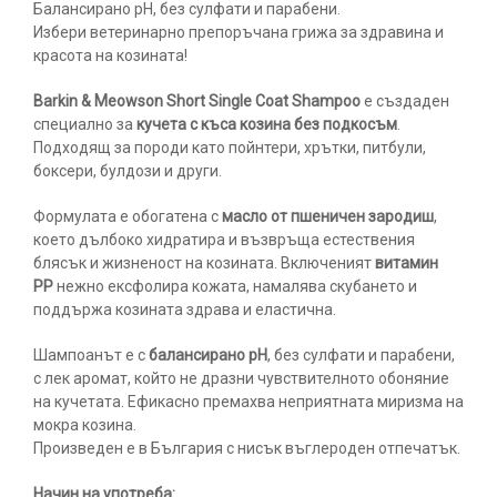
Балансирано pH, без сулфати и парабени.
Избери ветеринарно препоръчана грижа за здравина и
красота на козината!
Barkin & Meowson Short Single Coat Shampoo
е създаден
специално за
кучета с къса козина без подкосъм
.
Подходящ за породи като пойнтери, хрътки, питбули,
боксери, булдози и други.
Формулата е обогатена с
масло от пшеничен зародиш
,
което дълбоко хидратира и възвръща естествения
блясък и жизненост на козината. Включеният
витамин
PP
нежно ексфолира кожата, намалява скубането и
поддържа козината здрава и еластична.
Шампоанът е с
балансирано pH
, без сулфати и парабени,
с лек аромат, който не дразни чувствителното обоняние
на кучетата. Ефикасно премахва неприятната миризма на
мокра козина.
Произведен е в България с нисък въглероден отпечатък.
Начин на употреба: