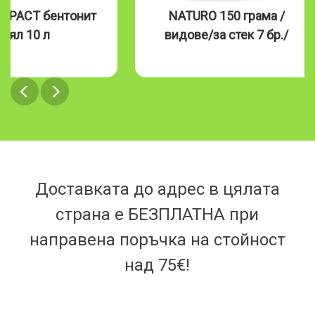
ATURO 150 грама /
Naturo 390 гр. видове
дове/за стек 7 бр./
Доставката до адрес в цялата
страна е БЕЗПЛАТНА при
направена поръчка на стойност
над 75€!