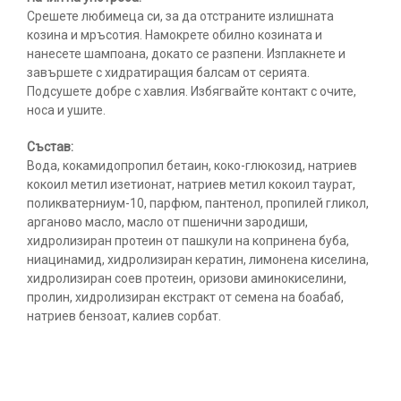
Срешете любимеца си, за да отстраните излишната
козина и мръсотия. Намокрете обилно козината и
нанесете шампоана, докато се разпени. Изплакнете и
завършете с хидратиращия балсам от серията.
Подсушете добре с хавлия. Избягвайте контакт с очите,
носа и ушите.
Състав:
Вода, кокамидопропил бетаин, коко-глюкозид, натриев
кокоил метил изетионат, натриев метил кокоил таурат,
поликватерниум-10, парфюм, пантенол, пропилей гликол,
арганово масло, масло от пшенични зародиши,
хидролизиран протеин от пашкули на копринена буба,
ниацинамид, хидролизиран кератин, лимонена киселина,
хидролизиран соев протеин, оризови аминокиселини,
пролин, хидролизиран екстракт от семена на боабаб,
натриев бензоат, калиев сорбат.