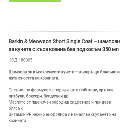
Barkin & Meowson Short Single Coat – шампоан
за кучета с къса козина без подкосъм 350 мл
КОД:180005
Шампоан за късокосмести кучета – възвръща блясъка и
жизнеността на козината.
Специална формула за породи като
пойнтери, хрътки,
питбули, боксери, булдози и др.
Маслото от пшеничен зародиш хидратира и придава
блясък.
Витамин PP нежно ексфолира и намалява скубането на
козината.