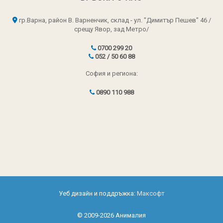
гр.Варна, район В. Варненчик, склад - ул. "Димитър Пешев" 46 /
срещу Явор, зад Метро/
0700 299 20
052 / 50 60 88
София и региона:
0890 110 988
Уеб дизайн и поддръжка:
Максофт
© 2009-2026 Анималия