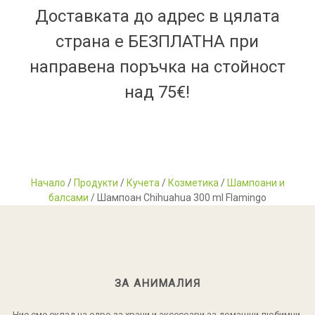
Доставката до адрес в цялата
страна е БЕЗПЛАТНА при
направена поръчка на стойност
над 75€!
Начало
/
Продукти
/
Кучета
/
Козметика
/
Шампоани и
балсами
/ Шампоан Chihuahua 300 ml Flamingo
ЗА АНИМАЛИЯ
Ние сме склад на едро за храни и аксесоари за домашни любимци.