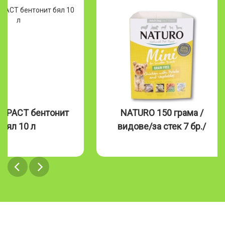
MPACT бентонит
NATURO 150 грама /
бял 10 л
видове/за стек 7 бр./