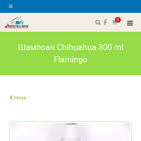
0
Шампоан Chihuahua 300 ml
Flamingo
Назад