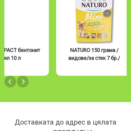
MPACT бентонит
NATURO 150 грама /
бял 10 л
видове/за стек 7 бр./
Доставката до адрес в цялата