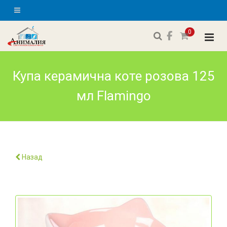
0
Купа керамична коте розова 125
мл Flamingo
Назад