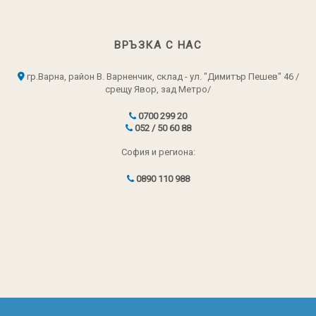
ВРЪЗКА С НАС
гр.Варна, район В. Варненчик, склад - ул. "Димитър Пешев" 46 /
срещу Явор, зад Метро/
0700 299 20
052 / 50 60 88
София и региона:
0890 110 988