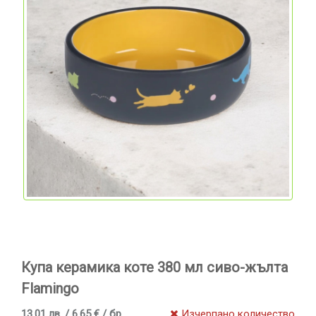
Купа керамика коте 380 мл сиво-жълта
Flamingo
13.01 лв. / 6.65 € / бр
Изчерпано количество