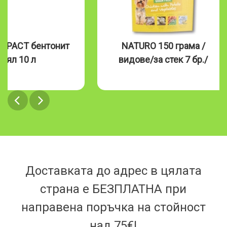
MPACT бентонит
NATURO 150 грама /
бял 10 л
видове/за стек 7 бр./
Доставката до адрес в цялата
страна е БЕЗПЛАТНА при
направена поръчка на стойност
над 75€!