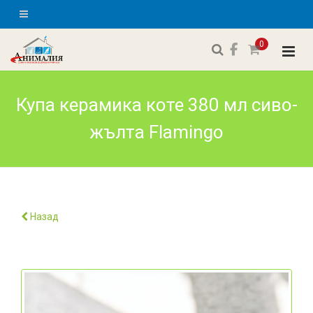
0
Купа керамика коте 380 мл сиво-
жълта Flamingo
Назад