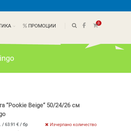
0
ТИКА
ПРОМОЦИИ
ingo
та “Pookie Beige“ 50/24/26 см
go
. / 63.91 € / бр
Изчерпано количество