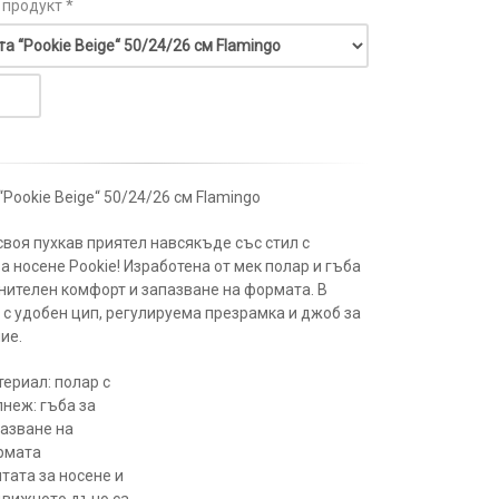
 продукт *
“Pookie Beige“ 50/24/26 см Flamingo
своя пухкав приятел навсякъде със стил с
а носене Pookie! Изработена от мек полар и гъба
нителен комфорт и запазване на формата. В
 с удобен цип, регулируема презрамка и джоб за
ие.
ериал: полар с
неж: гъба за
азване на
рмата
тата за носене и