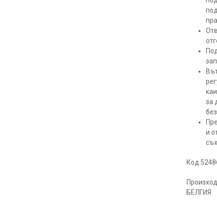
по
по
пр
Отв
отг
По
зап
Въ
рег
каи
за
бе
Пре
и о
съ
Код:5248
Произход
БЕЛГИЯ