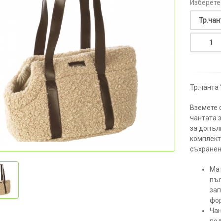
Изберете
Тр.чанта 
Вземете 
чантата з
за допъл
комплект
съхранен
Мат
пъл
зап
фо
Чан