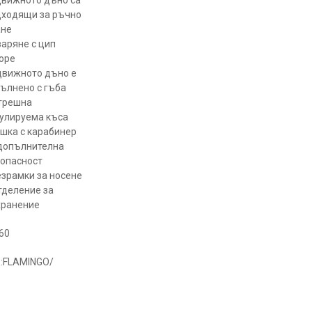
движното дъно са
дходящи за ръчно
ане
аряне с цип
оре
движното дъно е
ълнено с гъба
трешна
улируема къса
шка с карабинер
 допълнителна
зопасност
зрамки за носене
тделение за
хранение
60
:FLAMINGO/