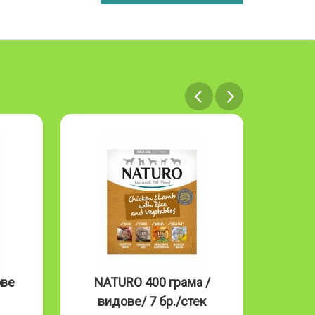
NATURO 400 грама /
NATURO C
видове/ 7 бр./стек
Mousse 85g