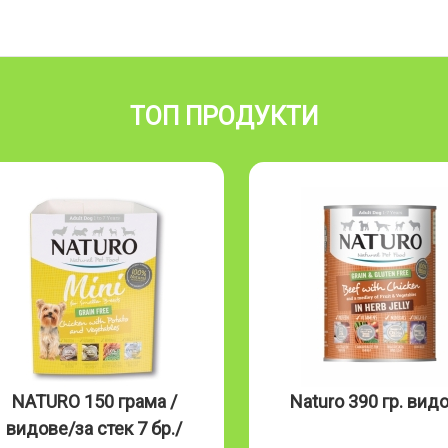
ТОП ПРОДУКТИ
RO 150 грама /
Naturo 390 гр. видове
е/за стек 7 бр./