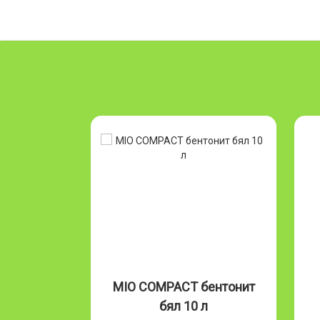
нит
MIO COMPACT бентонит
NATU
бял 10 л
видов