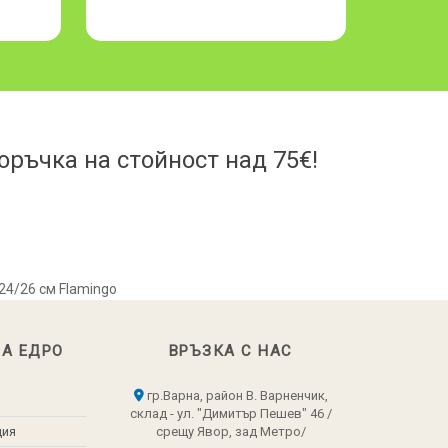
стек 
ръчка на стойност над 75€!
/24/26 см Flamingo
НА ЕДРО
ВРЪЗКА С НАС
гр.Варна, район В. Варненчик,
склад - ул. "Димитър Пешев" 46 /
ция
срещу Явор, зад Метро/