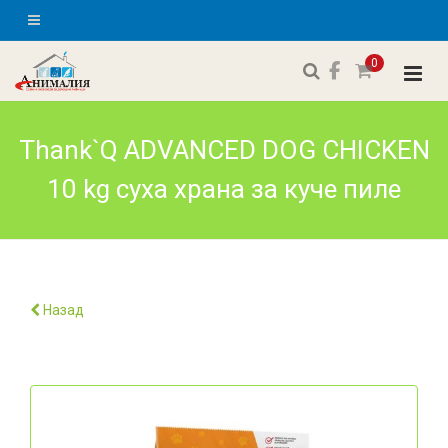
0
Thank`Q ADVANCED DOG CHICKEN
10 kg суха храна за куче пиле
Назад