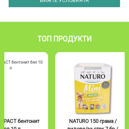
ВИЖТЕ УСЛОВИЯТА
ТОП ПРОДУКТИ
MPACT бентонит
NATURO 150 грама /
бял 10 л
видове/за стек 7 бр./