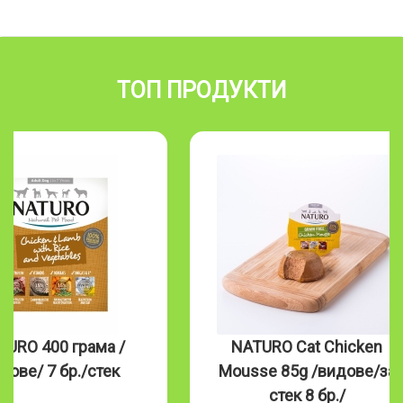
ТОП ПРОДУКТИ
TURO 400 грама /
NATURO Cat Chicken
дове/ 7 бр./стек
Mousse 85g /видове/за
стек 8 бр./