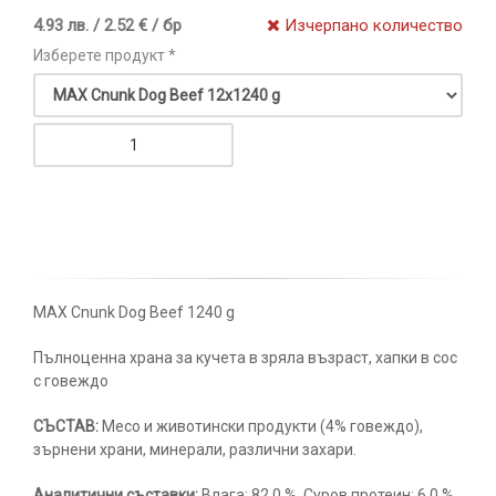
4.93 лв. / 2.52 € / бр
Изчерпано количество
Изберете продукт *
MAX Cnunk Dog Beef 1240 g
Пълноценна храна за кучета в зряла възраст, хапки в сос
с говеждо
СЪСТАВ
:
Месо и животински продукти (4% говеждо),
зърнени храни, минерали, различни захари.
Аналитични съставки:
Влага: 82,0 %, Суров протеин: 6,0 %,