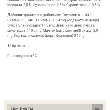
Мазнини: 3,5 %, Сурова пепел: 2,5 %, Сурови влакна: 0,5 %
Добавки:
хранителни добавки/кг: Витамин А 1100 IU,
Витамин D3 140 IU, Витамин E 10 mg, Мед (като меден(II)
сулфат, пентахидрат) 1,8 mg, Цинк (като цинк сулфат,
моногидрат) 10,0 mg, Манган (като манган(II) оксид) 2,0
mg, Йод (като калциев йодат, безводен) 0,1 mg
12 бр./стек
Произведено в ЕС
ПРОДУКТИ