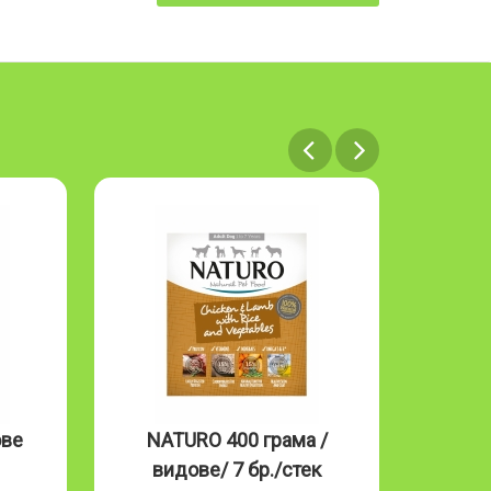
ове
NATURO 400 грама /
NAT
видове/ 7 бр./стек
Mous