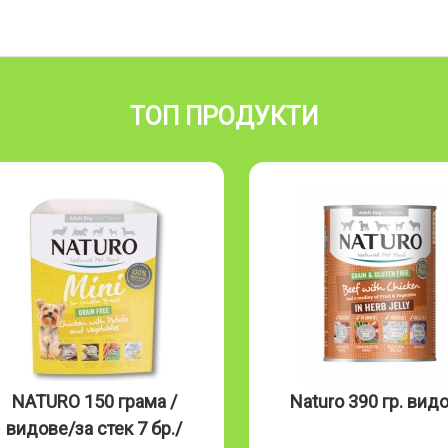
ТОП ПРОДУКТИ
NATURO 150 грама /
Naturo 390 гр. вид
видове/за стек 7 бр./