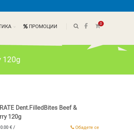
0
ТИКА
ПРОМОЦИИ
y 120g
ATE Dent.FilledBites Beef &
rry 120g
 0.00 € /
Обадете се