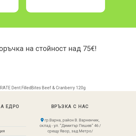
ръчка на стойност над 75€!
RATE Dent.FilledBites Beef & Cranberry 120g
НА ЕДРО
ВРЪЗКА С НАС
гр.Варна, район В. Варненчик,
склад - ул. "Димитър Пешев" 46 /
ция
срещу Явор, зад Метро/