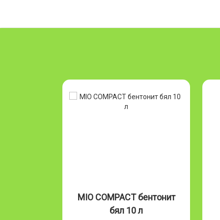
Бентонит
MIO COMPACT бентонит
л
бял 10 л