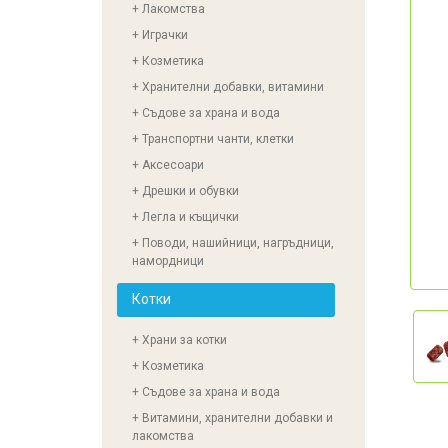
+ Лакомства
+ Играчки
+ Козметика
+ Хранителни добавки, витамини
+ Съдове за храна и вода
+ Транспортни чанти, клетки
+ Аксесоари
+ Дрешки и обувки
+ Легла и къщички
+ Поводи, нашийници, нагръдници,
намордници
Котки
+ Храни за котки
+ Козметика
+ Съдове за храна и вода
+ Витамини, хранителни добавки и
лакомства