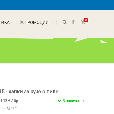
0
ТИКА
ПРОМОЦИИ
15 - хапки за куче с пиле
 1.12 € / бр
В наличност
 продукт *