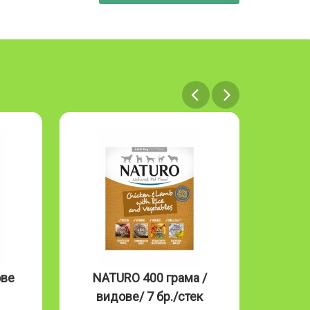
NATURO 400 грама /
NATURO Cat
видове/ 7 бр./стек
Mousse 85g 