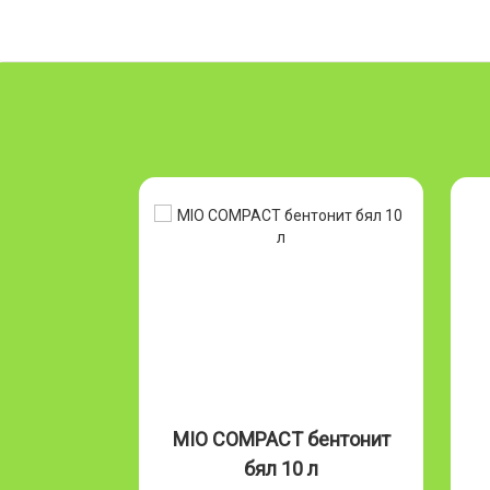
т
MIO COMPACT бентонит
NATUR
бял 10 л
видове