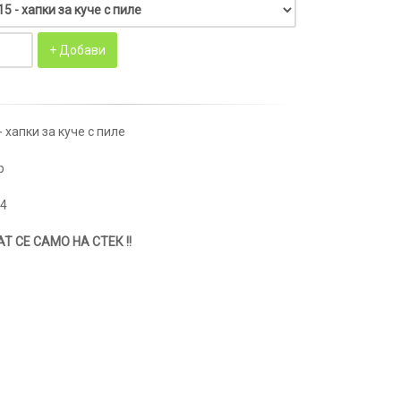
- хапки за куче с пиле
р
34
Т СЕ САМО НА СТЕК !!