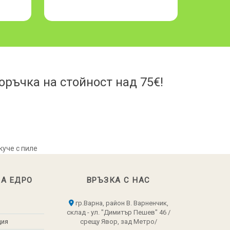
стек 8
ръчка на стойност над 75€!
 куче с пиле
НА ЕДРО
ВРЪЗКА С НАС
гр.Варна, район В. Варненчик,
склад - ул. "Димитър Пешев" 46 /
ция
срещу Явор, зад Метро/