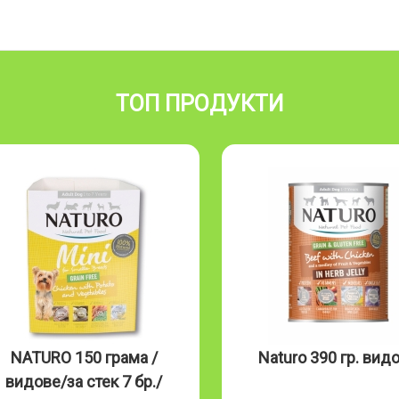
ТОП ПРОДУКТИ
O 150 грама /
Naturo 390 гр. видове
/за стек 7 бр./