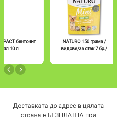
MPACT бентонит
NATURO 150 грама /
бял 10 л
видове/за стек 7 бр./
Доставката до адрес в цялата
страна е БЕЗПЛАТНА при