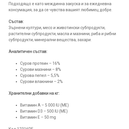
Подходящо е като междинна закуска и за ежедневна
консумация, за да се чувства вашият любимец добре.
Състав:
Зърнени култури, месо и животински субпродукти,
растителни субпродукти, масла и мазнини, риба и рибни
субпродукти, минерални вещества, захари.
Аналитичен състав:
Суров протеин – 16%
Сурови мазнини – 8%
Сурова пепел – 5,5%
Сурови влакнини – 2%
Хранителни добавки на кг:
Витамин A – 5 000 IU (МЕ)
Витамин D3 – 500 IU (МЕ)
Витамин E – 50 mg
Код:12316PE