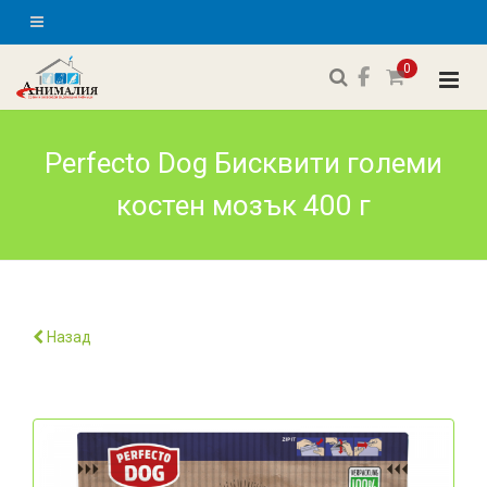
0
Perfecto Dog Бисквити големи
костен мозък 400 г
Назад