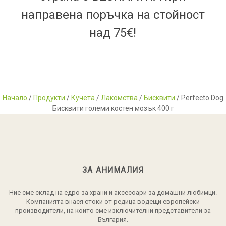
направена поръчка на стойност
над 75€!
Начало
/
Продукти
/
Кучета
/
Лакомства
/
Бисквити
/ Perfecto Dog
Бисквити големи костен мозък 400 г
ЗА АНИМАЛИЯ
Ние сме склад на едро за храни и аксесоари за домашни любимци.
Компанията внася стоки от редица водещи европейски
производители, на които сме изключителни представители за
България.