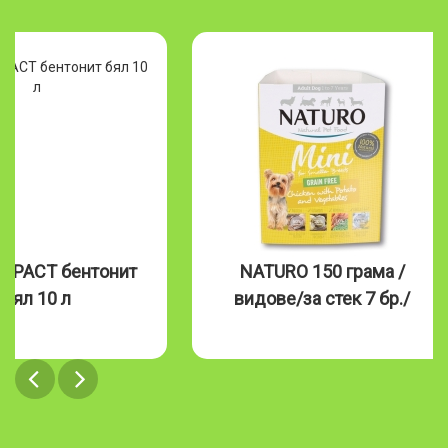
MPACT бентонит
NATURO 150 грама /
бял 10 л
видове/за стек 7 бр./