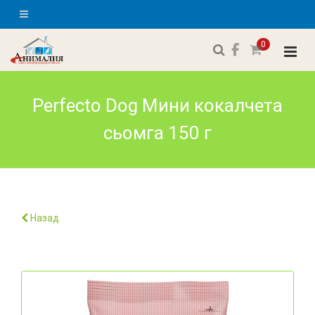
0
Perfecto Dog Мини кокалчета
сьомга 150 г
Назад