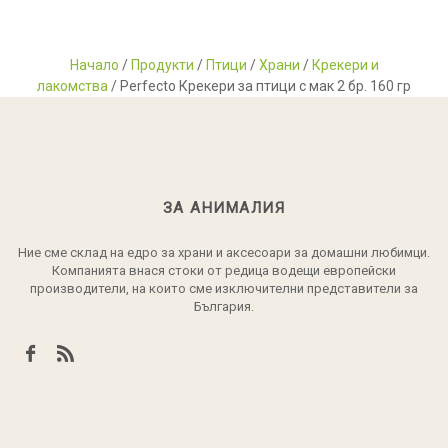
Начало
/
Продукти
/
Птици
/
Храни
/
Крекери и
лакомства
/ Perfecto Крекери за птици с мак 2 бр. 160 гр
ЗА АНИМАЛИЯ
Ние сме склад на едро за храни и аксесоари за домашни любимци.
Компанията внася стоки от редица водещи европейски
производители, на които сме изключителни представители за
България.