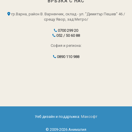
ВРЪЗКА С НАС
гр.Варна, район В. Варненчик, склад - ул. "Димитър Пешев" 46 /
срещу Явор, зад Метро/
0700 299 20
052 / 50 60 88
София и региона:
0890 110 988
Уеб дизайн и поддръжка:
Максофт
© 2009-2026 Анималия