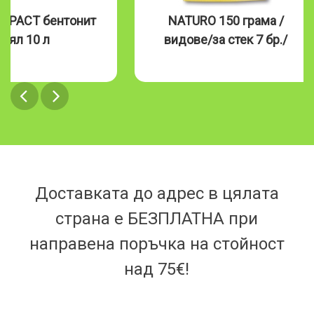
MPACT бентонит
NATURO 150 грама /
бял 10 л
видове/за стек 7 бр./
Доставката до адрес в цялата
страна е БЕЗПЛАТНА при
направена поръчка на стойност
над 75€!