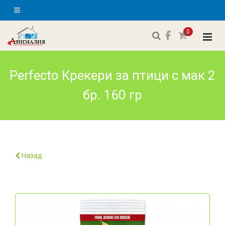
0
Perfecto Крекери за птици с мак 2
бр. 160 гр
Назад