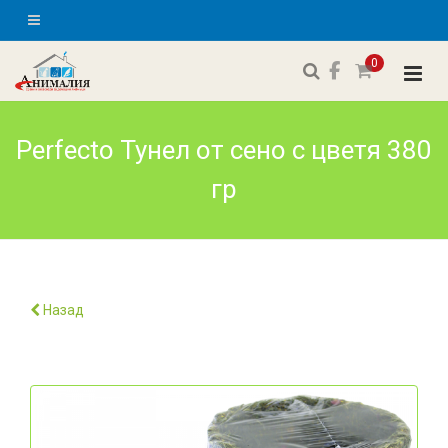
0
Perfecto Тунел от сено с цветя 380
гр
Назад