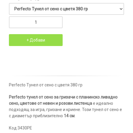
Perfecto Тунел от сено с цветя 380 гр
Perfecto тунел от сено за гризачи с планинско ливадно
сено, цветове от невен и розови листенца
е идеално
подходящ за игра, гризане и криене. Този тунел от сено е
с диаметър приблизително
14 см
.
Код:3430PE