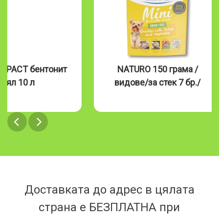
MPACT бентонит
NATURO 150 грама /
бял 10 л
видове/за стек 7 бр./
Доставката до адрес в цялата
страна е БЕЗПЛАТНА при