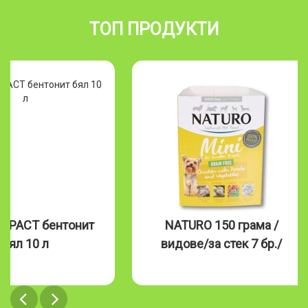
ТОП ПРОДУКТИ
MPACT бентонит
NATURO 150 грама /
бял 10 л
видове/за стек 7 бр./