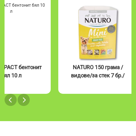
MPACT бентонит
NATURO 150 грама /
бял 10 л
видове/за стек 7 бр./