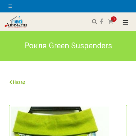
0
Рокля Green Suspenders
Назад