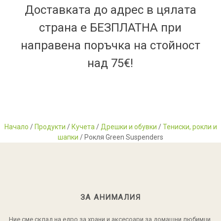
Доставката до адрес в цялата
страна е БЕЗПЛАТНА при
направена поръчка на стойност
над 75€!
Начало
/
Продукти
/
Кучета
/
Дрешки и обувки
/
Тениски, рокли и
шапки
/ Рокля Green Suspenders
ЗА АНИМАЛИЯ
Ние сме склад на едро за храни и аксесоари за домашни любимци.