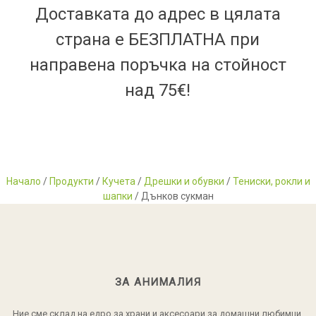
Доставката до адрес в цялата
страна е БЕЗПЛАТНА при
направена поръчка на стойност
над 75€!
Начало
/
Продукти
/
Кучета
/
Дрешки и обувки
/
Тениски, рокли и
шапки
/ Дънков сукман
ЗА АНИМАЛИЯ
Ние сме склад на едро за храни и аксесоари за домашни любимци.