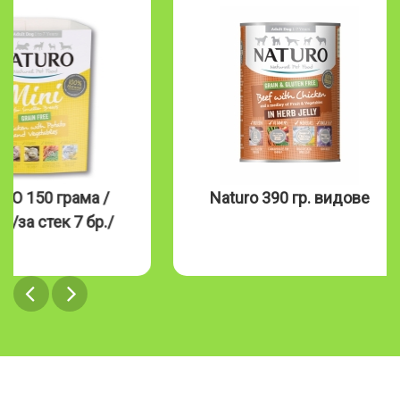
Naturo 390 гр. видове
NATURO
видов