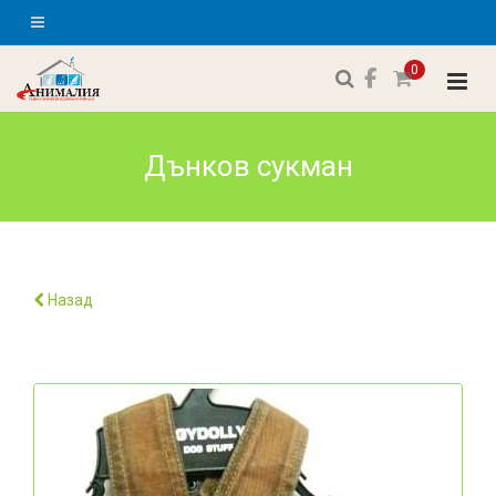
0
Дънков сукман
Назад