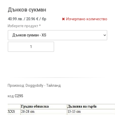
Дънков сукман
40.99 лв. / 20.96 € / бр
Изчерпано количество
Изберете продукт *
Произход: Doggydolly - Тайланд
код
C295