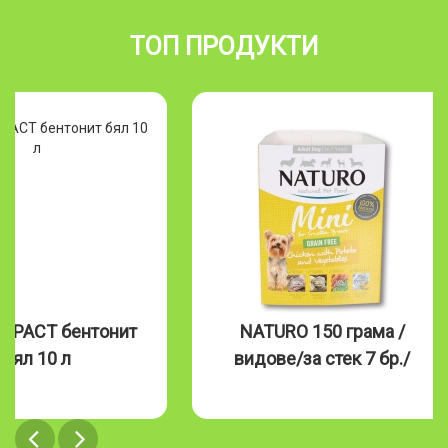
ТОП ПРОДУКТИ
MPACT бентонит
NATURO 150 грама /
бял 10 л
видове/за стек 7 бр./