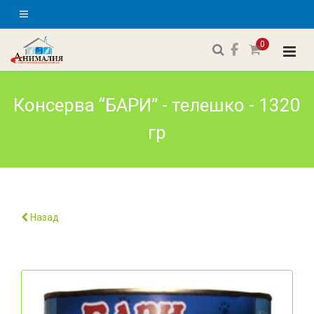
0
Консерва “БАРИ” - телешко - 1320
гр
Назад