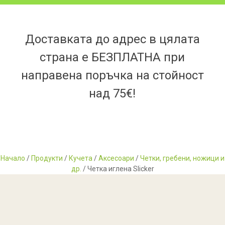
Доставката до адрес в цялата
страна е БЕЗПЛАТНА при
направена поръчка на стойност
над 75€!
Начало
/
Продукти
/
Кучета
/
Аксесоари
/
Четки, гребени, ножици и
др.
/ Четкa игленa Slicker