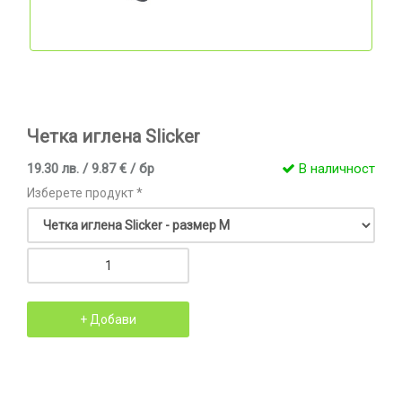
Четкa игленa Slicker
19.30 лв. / 9.87 € / бр
В наличност
Изберете продукт *