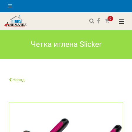
0
Четкa игленa Slicker
Назад