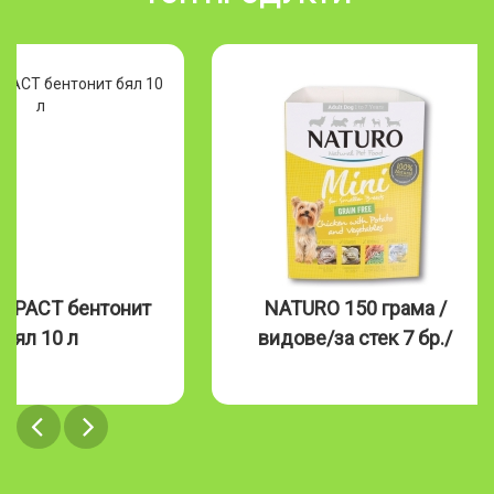
MPACT бентонит
NATURO 150 грама /
бял 10 л
видове/за стек 7 бр./