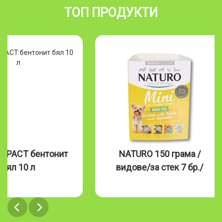
ТОП ПРОДУКТИ
MPACT бентонит
NATURO 150 грама /
бял 10 л
видове/за стек 7 бр./