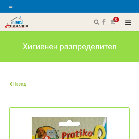
0
Хигиенен разпределител
Назад